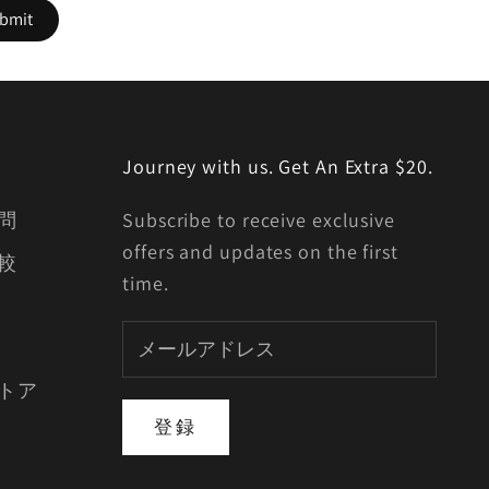
Journey with us. Get An Extra $20.
問
Subscribe to receive exclusive
offers and updates on the first
較
time.
トア
登録