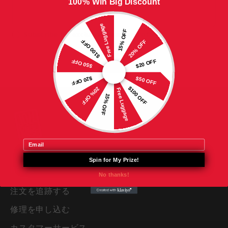
100% Win Big Discount
Free Luggage
15% OFF
Subscribe for exclusive news and offers
$100 OFF
20% OFF
$50 OFF
$20 OFF
$20 OFF
$50 OFF
$100 OFF
20% OFF
Free Luggage
15% OFF
Email
Spin for My Prize!
HELP
No thanks!
注文を追跡する
修理を申し込む
カスタマーサービス