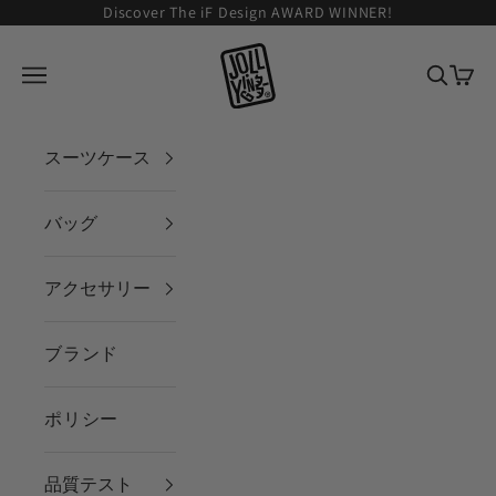
コンテンツへスキップ
Discover The iF Design AWARD WINNER!
JOLLYING
メニューを開く
検索を
カー
スーツケース
バッグ
アクセサリー
ブランド
ポリシー
品質テスト